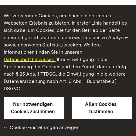
Wir verwenden Cookies, um Ihnen ein optimales
Webseiten-Erlebnis zu bieten. In erster Linie handelt es
Kommen. Staunen. Genießen.
sich dabei um Cookies, die für den Betrieb der Seite
notwendig sind. Zudem nutzen wir Cookies zu Analyse-
sowie anonymen Statistikzwecken. Weitere
Informationen finden Sie in unseren
Datenschutzhinweisen.
Ihre Einwilligung in die
Kloster Schussenried
Speicherung der Cookies und den Zugriff darauf erfolgt
nach § 25 Abs. 1 TTDSG, die Einwilligung in die weitere
Staatliche Schlösser und Gärten Baden-Württemberg
Datenverarbeitung nach Art. 6 Abs. 1 Buchstabe a)
DSGVO.
Kontakt
FAQ
Impressum
Datenschutz
Gebärdensprache
Leichte Sprache
Erklärung zur Barrierefreiheit
Nur notwendigen
Allen Cookies
BITV-konform (geprüfte Seiten)
Cookies zustimmen
zustimmen
Cookie-Einstellungen anzeigen
Weiteres