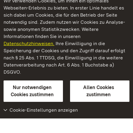
Wir verwenden Cookies, um Ihnen ein optimales
Webseiten-Erlebnis zu bieten. In erster Linie handelt es
Kommen. Staunen. Genießen.
sich dabei um Cookies, die für den Betrieb der Seite
notwendig sind. Zudem nutzen wir Cookies zu Analyse-
sowie anonymen Statistikzwecken. Weitere
Informationen finden Sie in unseren
Datenschutzhinweisen.
Ihre Einwilligung in die
Kloster Schussenried
Speicherung der Cookies und den Zugriff darauf erfolgt
nach § 25 Abs. 1 TTDSG, die Einwilligung in die weitere
Staatliche Schlösser und Gärten Baden-Württemberg
Datenverarbeitung nach Art. 6 Abs. 1 Buchstabe a)
DSGVO.
Kontakt
FAQ
Impressum
Datenschutz
Gebärdensprache
Leichte Sprache
Erklärung zur Barrierefreiheit
Nur notwendigen
Allen Cookies
BITV-konform (geprüfte Seiten)
Cookies zustimmen
zustimmen
Cookie-Einstellungen anzeigen
Weiteres
Portal
Monumente
Besuchen Sie uns auf