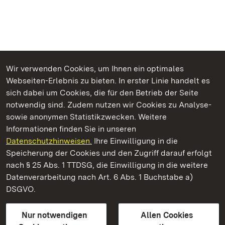
Wir verwenden Cookies, um Ihnen ein optimales
Webseiten-Erlebnis zu bieten. In erster Linie handelt es
Kommen. Staunen. Genießen.
sich dabei um Cookies, die für den Betrieb der Seite
notwendig sind. Zudem nutzen wir Cookies zu Analyse-
sowie anonymen Statistikzwecken. Weitere
Informationen finden Sie in unseren
Datenschutzhinweisen.
Ihre Einwilligung in die
Kloster Schussenried
Speicherung der Cookies und den Zugriff darauf erfolgt
nach § 25 Abs. 1 TTDSG, die Einwilligung in die weitere
Staatliche Schlösser und Gärten Baden-Württemberg
Datenverarbeitung nach Art. 6 Abs. 1 Buchstabe a)
DSGVO.
Kontakt
FAQ
Impressum
Datenschutz
Gebärdensprache
Leichte Sprache
Erklärung zur Barrierefreiheit
Nur notwendigen
Allen Cookies