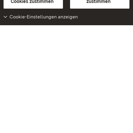
BITV-konform (geprüfte Seiten)
Cookies zustimmen
zustimmen
Cookie-Einstellungen anzeigen
Weiteres
Portal
Monumente
Besuchen Sie uns auf
Facebook
Besuchen Sie uns auf
Instagram
Besuchen Sie uns auf
Youtube
Lernen Sie unsere Apps
kennen
Google Play Store
App Store für iPhone