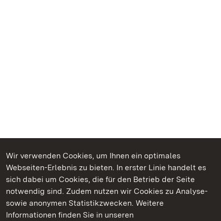
Wir verwenden Cookies, um Ihnen ein optimales
Webseiten-Erlebnis zu bieten. In erster Linie handelt es
Kommen. Staunen. Genießen.
sich dabei um Cookies, die für den Betrieb der Seite
notwendig sind. Zudem nutzen wir Cookies zu Analyse-
sowie anonymen Statistikzwecken. Weitere
Informationen finden Sie in unseren