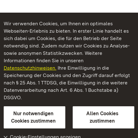
Wir verwenden Cookies, um Ihnen ein optimales
Webseiten-Erlebnis zu bieten. In erster Linie handelt es
Kommen. Staunen. Genießen.
sich dabei um Cookies, die für den Betrieb der Seite
notwendig sind. Zudem nutzen wir Cookies zu Analyse-
sowie anonymen Statistikzwecken. Weitere
Informationen finden Sie in unseren
Datenschutzhinweisen.
Ihre Einwilligung in die
Kloster Schussenried
Speicherung der Cookies und den Zugriff darauf erfolgt
nach § 25 Abs. 1 TTDSG, die Einwilligung in die weitere
Staatliche Schlösser und Gärten Baden-Württemberg
Datenverarbeitung nach Art. 6 Abs. 1 Buchstabe a)
DSGVO.
Kontakt
FAQ
Impressum
Datenschutz
Gebärdensprache
Leichte Sprache
Erklärung zur Barrierefreiheit
Nur notwendigen
Allen Cookies
BITV-konform (geprüfte Seiten)
Cookies zustimmen
zustimmen
Cookie-Einstellungen anzeigen