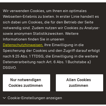
Wir verwenden Cookies, um Ihnen ein optimales
Webseiten-Erlebnis zu bieten. In erster Linie handelt es
Kommen. Staunen. Genießen.
sich dabei um Cookies, die für den Betrieb der Seite
notwendig sind. Zudem nutzen wir Cookies zu Analyse-
sowie anonymen Statistikzwecken. Weitere
Informationen finden Sie in unseren
Datenschutzhinweisen.
Ihre Einwilligung in die
Kloster Schussenried
Speicherung der Cookies und den Zugriff darauf erfolgt
nach § 25 Abs. 1 TTDSG, die Einwilligung in die weitere
Staatliche Schlösser und Gärten Baden-Württemberg
Datenverarbeitung nach Art. 6 Abs. 1 Buchstabe a)
DSGVO.
Kontakt
FAQ
Impressum
Datenschutz
Gebärdensprache
Leichte Sprache
Erklärung zur Barrierefreiheit
Nur notwendigen
Allen Cookies
BITV-konform (geprüfte Seiten)
Cookies zustimmen
zustimmen
Cookie-Einstellungen anzeigen
Weiteres